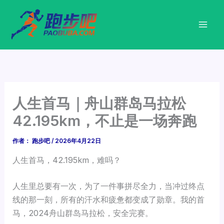
跳
至
内
容
人生首马｜舟山群岛马拉松
42.195km，不止是一场奔跑
作者：
跑步吧
/
2026年4月22日
人生首马，42.195km，难吗？
人生里总要有一次，为了一件事拼尽全力，当冲过终点
线的那一刻，所有的汗水和疲惫都变成了勋章。我的首
马，2024
舟山群岛马拉松
，安全完赛。