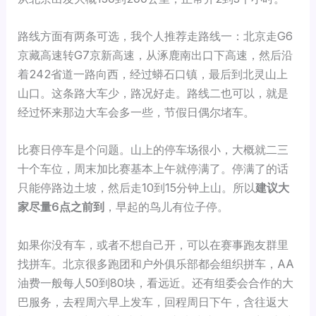
路线方面有两条可选，我个人推荐走路线一：北京走G6
京藏高速转G7京新高速，从涿鹿南出口下高速，然后沿
着242省道一路向西，经过蟒石口镇，最后到北灵山上
山口。这条路大车少，路况好走。路线二也可以，就是
经过怀来那边大车会多一些，节假日偶尔堵车。
比赛日停车是个问题。山上的停车场很小，大概就二三
十个车位，周末加比赛基本上午就停满了。停满了的话
只能停路边土坡，然后走10到15分钟上山。所以
建议大
家尽量6点之前到
，早起的鸟儿有位子停。
如果你没有车，或者不想自己开，可以在赛事跑友群里
找拼车。北京很多跑团和户外俱乐部都会组织拼车，AA
油费一般每人50到80块，看远近。还有组委会合作的大
巴服务，去程周六早上发车，回程周日下午，含往返大