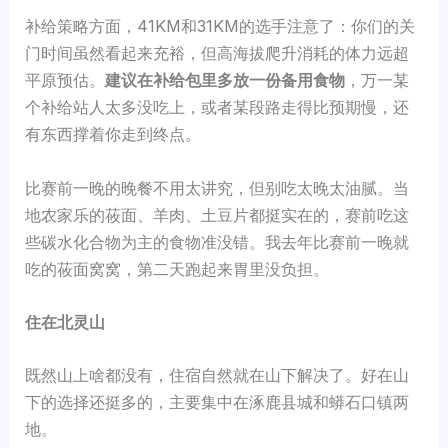
补给策略方面，41KM和31KM的选手注意了：你们的关
门时间虽然看起来充裕，但高海拔爬升消耗的体力远超
平原预估。
建议在补给包里多放一份备用食物
，万一某
个补给站人太多没吃上，或者某段路走得比预期慢，还
有东西撑着你走到终点。
比赛前一晚的晚餐不用太讲究，但别吃太晚太油腻。当
地农家乐的莜面、羊肉、土豆片都挺实在的，赛前吃这
些碳水化合物为主的食物准没错。我去年比赛前一晚就
吃的莜面窝窝，第二天跑起来胃里没负担。
住在北灵山
既然山上啥都没有，住宿自然就在山下解决了。好在山
下的选择还挺多的，主要集中在涿鹿县城和蟒石口镇两
地。