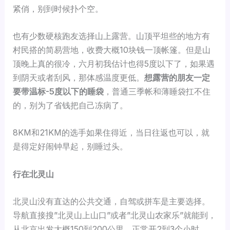
紧俏，别到时候扑个空。
也有少数硬核跑友选择山上露营。山顶平坦些的地方有
村民搭的简易营地，收费大概10块钱一顶帐篷。但是山
顶晚上真的很冷，六月初我估计也得5度以下了，如果遇
到阴天或者刮风，那体感温度更低。
想露营的朋友一定
要带温标-5度以下的睡袋
，普通三季帐和薄睡袋扛不住
的，别为了省钱把自己冻病了。
8KM和21KM的选手如果住得近，当日往返也可以，就
是得定好闹钟早起，别睡过头。
行在北灵山
北灵山没有直达的公共交通，自驾或拼车是主要选择。
导航直接搜”北灵山上山口”或者”北灵山农家乐”就能到，
从北京出发大概150到200公里，正常开2到3个小时。