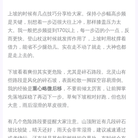
上坡的时候有几点技巧分享给大家。保持小步幅高步频
是关键，别想着一步迈很大往上冲，那样膝盖压力太
大。我一般把步频提到170以上，每一步迈的小一点，反
而更快。登山杖这时候就发挥作用了，上坡时用杖撑着
借力，能省不少腿劲儿。实在走不动了就走，大神也都
是走上去的。
下坡看着爽但其实更危险，尤其是碎石路段。北灵山有
些路段是风化的碎石坡，表面松散一脚踩空容易滑倒。
我的经验是
重心略微后移
，不要前倾太厉害，让前脚掌
先落地踩稳了再迈下一步。草甸下坡相对好跑，但也别
大意，雨后湿滑的草皮很滑。
有几个危险路段要提醒大家注意。山顶附近有几段碎石
坡比较陡，晴天还好，雨天会非常湿滑，建议减速通过
或者绕行。还有就是草甸和树林的交界处，有时候会有