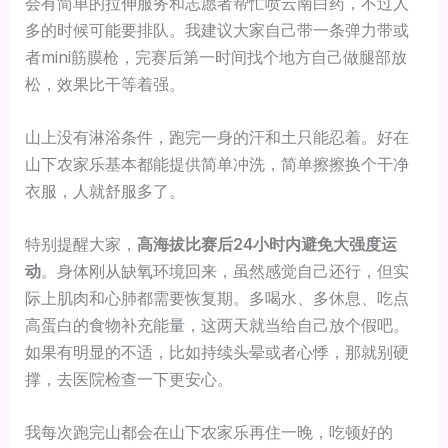
会有简单的拉伸服务和志愿者帮忙喷云南白药，不过人
多的时候可能要排队。我建议大家自己带一条弹力带或
者mini筋膜枪，完赛后第一时间找个地方自己做腿部放
松，效果比干等着强。
山上没有淋浴条件，跑完一身的汗和土只能忍着。好在
山下农家乐基本都能提供简单冲洗，简单擦擦换个干净
衣服，人就舒服多了。
特别提醒大家，
高海拔比赛后24小时内避免大强度运
动
。身体刚从缺氧环境回来，虽然感觉自己还行，但实
际上肌肉和心肺都需要恢复期。多喝水、多休息、吃点
高蛋白的食物补充能量，这两天就当给自己放个假吧。
如果有明显的不适，比如持续头晕或者心悸，那就别硬
撑，去医院检查一下更安心。
我每次跑完山都会在山下农家乐再住一晚，吃顿好的