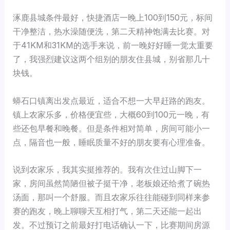
涿鹿县城条件最好，快捷酒店一晚上100到150元，标间
干净整洁，热水澡随便洗，第二天精神饱满去比赛。对
于41KM和31KM的选手来说，前一晚好好睡一觉太重要
了，我强烈建议这两个组别的朋友住县城，别省那几十
块钱。
蟒石口镇离出发点最近，适合不想一大早赶路的跑友。
镇上农家乐多，价格便宜些，大概60到100元一晚，有
些还包早餐和晚餐。但是条件相对简单，房间可能小一
点，隔音也一般，睡眠质量不好的朋友要有心理准备。
说到农家乐，我其实挺推荐的。我有次住过山脚下一
家，房间虽然简陋但被子挺干净，老板娘还给煮了碗热
汤面，那叫一个舒服。而且农家乐往往能碰到同样来参
赛的跑友，晚上聊聊天互相打气，第二天还能一起出
发。不过预订之前最好打电话确认一下，比赛期间房源