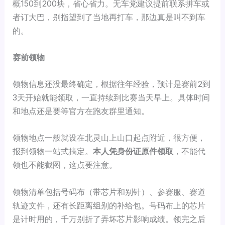
概150到200块，省心省力。无车党建议提前联系拼车或
者订大巴，别指望到了当地再打车，那边真是叫不到车
的。
赛前领物
领物信息还没最终确定，根据往年经验，预计是赛前2到
3天开始就能领取，一直持续到比赛当天早上。具体时间
和地点还是要等官方在跑友群里通知。
领物地点一般就设在北灵山上山口起点附近，很方便，
报到领物一站式搞定。
本人凭身份证原件领取
，不能代
领也不能截图，这点要注意。
领物清单包括号码布（带芯片和别针）、参赛服、赛道
轨迹文件，还有长距离组别的补给包。号码布上的芯片
是计时用的，千万别折了弄坏芯片影响成绩。领完之后