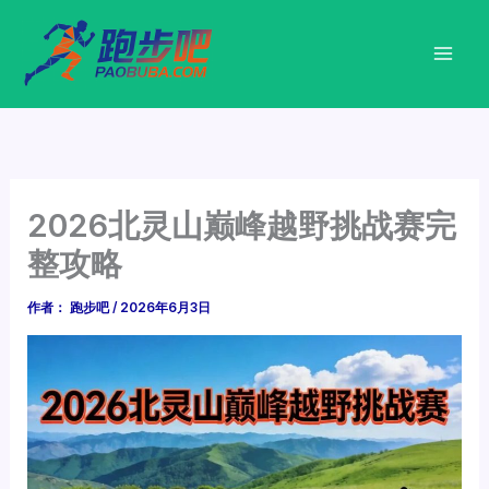
跳
至
内
容
2026北灵山巅峰越野挑战赛完
整攻略
作者：
跑步吧
/
2026年6月3日