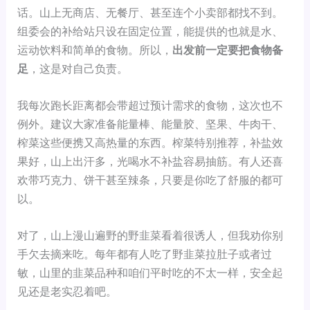
话。山上无商店、无餐厅、甚至连个小卖部都找不到。
组委会的补给站只设在固定位置，能提供的也就是水、
运动饮料和简单的食物。所以，
出发前一定要把食物备
足
，这是对自己负责。
我每次跑长距离都会带超过预计需求的食物，这次也不
例外。建议大家准备能量棒、能量胶、坚果、牛肉干、
榨菜这些便携又高热量的东西。榨菜特别推荐，补盐效
果好，山上出汗多，光喝水不补盐容易抽筋。有人还喜
欢带巧克力、饼干甚至辣条，只要是你吃了舒服的都可
以。
对了，山上漫山遍野的野韭菜看着很诱人，但我劝你别
手欠去摘来吃。每年都有人吃了野韭菜拉肚子或者过
敏，山里的韭菜品种和咱们平时吃的不太一样，安全起
见还是老实忍着吧。