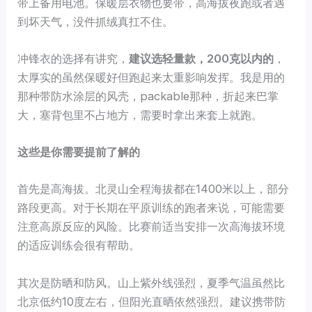
带上备用电池。保暖层衣物也要带，高海拔夜跑或者遇
到坏天气，没件抓绒真扛不住。
冲锋衣的选择有讲究，
建议选轻量款，200克以内的
，
太厚实的虽然保暖好但跑起来太重影响发挥。我是用的
那种带防水涂层的风壳，packable那种，折起来巴掌
大，塞背包里不占地方，需要时拿出来套上就跑。
这些是你需要提前了解的
首先是高海拔。北灵山全程海拔都在1400米以上，部分
路段更高。对于长期在平原训练的跑者来说，可能需要
注意高原反应的风险。比赛前适当安排一次高海拔环境
的适应训练会很有帮助。
其次是防晒和防风。山上紫外线强烈，夏季气温虽然比
北京低约10度左右，但阳光直晒依然强烈。建议携带防