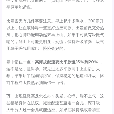
件，那就在比赛前两天早点到山下住一晚，比当天往返
平原更能适应。
比赛当天有几件事要注意。早上起来多喝水，200毫升
以上，让血液稀释一些更好适应高原。出发前做充分热
身，把心肺功能调动起来再上山。如果平时就有轻微气
喘的，到山上可能更明显，别慌，保持呼吸节奏，吸气
用鼻子呼气用嘴巴，慢慢会好的。
赛中记住一点：
高海拔配速要比平原慢15%到20%
，
这不是怂，是科学。我见过太多平原高手上山后拼太
狠，结果后半程崩得厉害。保持稳定的配速和呼吸，比
前半程冲太快然后抽筋强一百倍。
万一出现轻微高反怎么办？头晕、心悸、喘不上气，这
些都是身体在抗议。减慢配速甚至走一会儿，深呼吸，
大部分人过一会儿就能适应。如果症状持续或者加重，