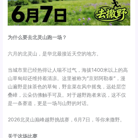
为什么要去北灵山跑一场？
六月的北灵山，是华北最接近天空的地方。
当城市里已经热得让人喘不过气，海拔1400米以上的高
山草甸却还维持着清凉。这里被称为”京郊阿勒泰”，漫
山遍野是抹茶色的草甸，野韭菜在风中摇曳，远处层峦
叠嶂，云朵仿佛触手可及。对于越野跑者来说，这不仅
是一条赛道，更是一场与山野的对话。
2026北灵山巅峰越野挑战赛，6月7日，等你来撒野。
关于这场比赛