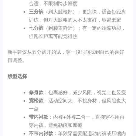
合适，不限制跨步幅度
三分裤
（到大腿根部）：更凉快，适合短距离
训练，但对大腿粗的人不太友好，容易磨腿
七分裤
（到膝盖附近）：有一定的压缩功能，
但跑长距离可能觉得热
新手建议从五分裤开始试，穿一段时间找到自己的喜好
再调整。
版型选择
修身款
：包裹感好，减少风阻，视觉上也显瘦
宽松款
：活动空间大，不挑身材，但风阻也大
一点
带内衬款
：内裤+外裤二合一，直接穿不用再
穿内裤，避免勒痕和摩擦
不带内衬款
：单独穿需要配运动内裤或压缩内