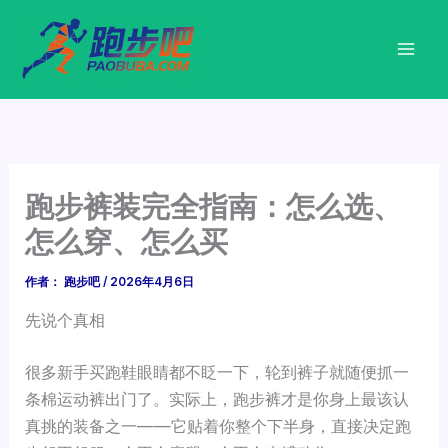
跳
至
内
容
跑步裤装完全指南：怎么选、
怎么穿、怎么买
作者：
跑步吧
/
2026年4月6日
先说个真相
很多新手买跑鞋眼睛都不眨一下，轮到裤子就随便抓一
条棉运动裤出门了。实际上，跑步裤才是你身上最该认
真挑的装备之一——它贴着你整个下半身，直接决定跑