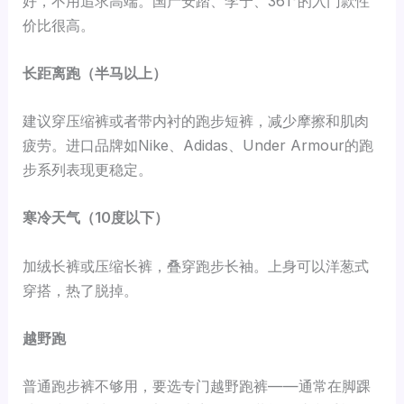
好，不用追求高端。国产安踏、李宁、361°的入门款性
价比很高。
长距离跑（半马以上）
建议穿压缩裤或者带内衬的跑步短裤，减少摩擦和肌肉
疲劳。进口品牌如Nike、Adidas、Under Armour的跑
步系列表现更稳定。
寒冷天气（10度以下）
加绒长裤或压缩长裤，叠穿跑步长袖。上身可以洋葱式
穿搭，热了脱掉。
越野跑
普通跑步裤不够用，要选专门越野跑裤——通常在脚踝