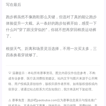
写在最后
跑步裤虽然不像跑鞋那么关键，但选对了真的能让跑步
体验提升一大截。从一条好的跑步短裤开始，感受一下
什么叫”穿了跟没穿似的”，你就不想再穿回棉质运动裤
了。
根据天气、距离和场景灵活选择，不用一次买太多，三
四条换着穿就够了。
💡 温馨提示：本站所有赛事资讯、图文内容仅作信息参考，不构
成专业参赛、医疗及消费投资建议。站内文字与图片来源于公开网
络、用户投稿及原创创作，版权归原作者所有。如有版权侵权或内
容异议，请通过站点联系方式告知我们，我方将及时下架处理。
⚠️ 赛事免责：跑步吧paobuba.com仅为赛事信息展示与报名推广
技术平台，不承办线下赛事；场地安全、医疗保障、退费纠纷、意