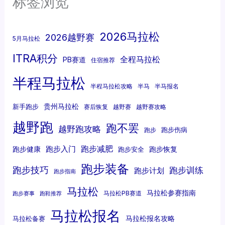
标签浏览
2026马拉松
2026越野赛
5月马拉松
ITRA积分
全程马拉松
PB赛道
住宿推荐
半程马拉松
半程马拉松攻略
半马
半马报名
贵州马拉松
新手跑步
赛后恢复
越野赛
越野赛攻略
越野跑
跑不罢
越野跑攻略
跑步伤病
跑步
跑步减肥
跑步入门
跑步健康
跑步恢复
跑步安全
跑步装备
跑步技巧
跑步训练
跑步计划
跑步指南
马拉松
马拉松参赛指南
马拉松PB赛道
跑步赛事
跑鞋推荐
马拉松报名
马拉松报名攻略
马拉松备赛