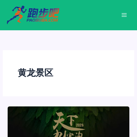
跳
至
内
容
黄龙景区