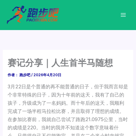
跳
至
内
容
赛记分享｜人生首半马随想
作者：
跑步吧
/
2026年4月20日
3月22日是个普通的再不能普通的日子，但于我而言却是
个非常特殊的日子，因为十年前的这天，我有了自己的
孩子，升级成为了一名妈妈。而十年后的这天，我顺利
完成了一场半程马拉松比赛，并且取得了理想的成绩。
在参加比赛前，我就自己尝试了路跑21.0975公里，当时
的成绩是220。当时的我并不知道这个数字意味着什
么，只觉得自己不仅能跑完，并且在二个半小时内就完