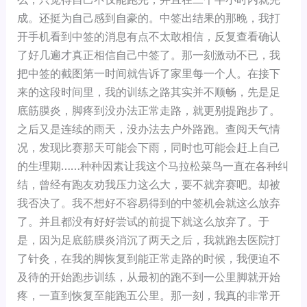
成。还挺为自己感到自豪的。中签出结果的那晚，我打
开手机看到中签的消息有点不太敢相信，反复查看确认
了好几遍才真正相信自己中签了。那一刻激动不已，我
把中签的截图第一时间就告诉了家里每一个人。在接下
来的这段时间里，我的训练之路其实并不顺畅，先是
足
底筋膜炎
，脚疼到没办法正常走路，就更别提跑步了。
之后又是连续的雨天，没办法去户外路跑。查阅天气情
况，发现比赛那天可能会下雨，同时也可能会赶上自己
的生理期……种种因素让我这个马拉松菜鸟一直在各种纠
结，曾经有跑友劝我压力这么大，要不就弃赛吧。却被
我否决了。我不想好不容易得到的中签机会就这么放弃
了。并且都没有好好尝试的前提下就这么放弃了。于
是，因为足底筋膜炎消沉了两天之后，我就跑去医院打
了针灸，在我的脚恢复到能正常走路的时候，我便迫不
及待的开始跑步训练，从最初的跑不到一公里脚就开始
疼，一直到恢复至能跑五公里。那一刻，我真的非常开