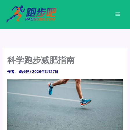
跳
至
内
容
科学跑步减肥指南
作者：
跑步吧
/
2026年3月27日