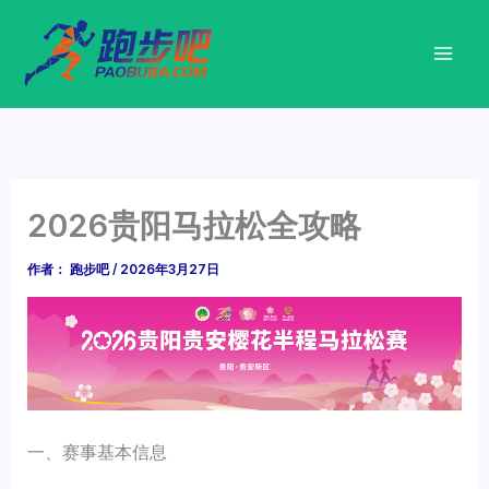
跳
至
内
容
2026贵阳马拉松全攻略
作者：
跑步吧
/
2026年3月27日
一、赛事基本信息