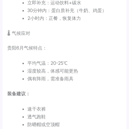
立即补充：运动饮料+碳水
30分钟内：蛋白质补充（牛奶、鸡蛋）
2小时内：正餐，恢复体力
🌡️ 气候应对
贵阳6月气候特点：
平均气温：20-25℃
湿度较高，体感可能更热
偶有阵雨，需准备雨具
装备建议：
速干衣裤
透气跑鞋
防晒帽或空顶帽