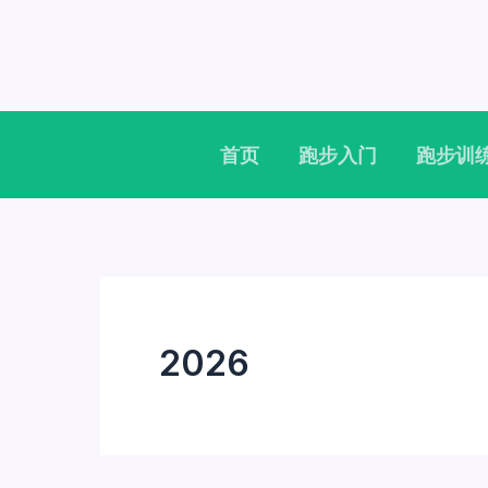
跳
至
内
容
首页
跑步入门
跑步训
2026