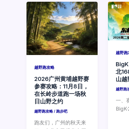
越野跑
Big
越野跑攻略
北1
2026广州黄埔越野赛
山越
参赛攻略：11月8日，
越野跑
在长岭步道跑一场秋
一、
日山野之约
Big
越野跑攻略
/
跑步吧
跑友们，广州的秋天来