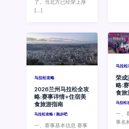
了。当北方已经穿上厚
[…]
马拉松
荣成
马拉松攻略
略:
2026兰州马拉松全攻
食旅
略:赛事详情+住宿美
马拉松
食旅游指南
一、
马拉松攻略
/
跑步吧
事名称
一、赛事基本信息 赛事