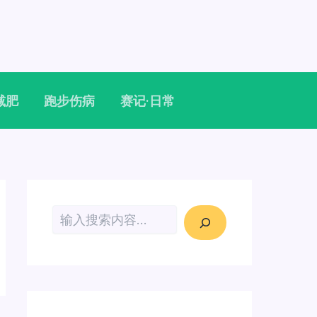
减肥
跑步伤病
赛记·日常
搜索