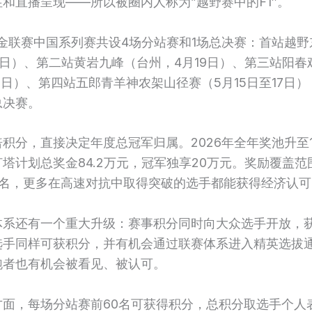
和直播呈现——所以被圈内人称为”越野赛中的F1″。
黄金联赛中国系列赛共设4场分站赛和1场总决赛：首站越
5日）、第二站黄岩九峰（台州，4月19日）、第三站阳春
6日）、第四站五郎青羊神农架山径赛（5月15日至17日
总决赛。
积分，直接决定年度总冠军归属。2026年全年奖池升至15
塔计划总奖金84.2万元，冠军独享20万元。奖励覆盖范
8名，更多在高速对抗中取得突破的选手都能获得经济认可
体系还有一个重大升级：赛事积分同时向大众选手开放，
选手同样可获积分，并有机会通过联赛体系进入精英选拔
跑者也有机会被看见、被认可。
方面，每场分站赛前60名可获得积分，总积分取选手个人