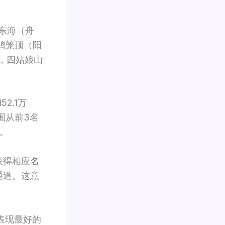
野东海（舟
鸡笼顶（阳
），四姑娘山
2.1万
围从前3名
。
获得相应名
通道。这意
表现最好的