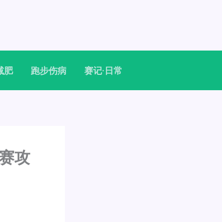
减肥
跑步伤病
赛记·日常
参赛攻