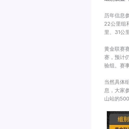
历年信息参
22公里组
里、31公
黄金联赛赛
赛，预计
验组。赛
当然具体
息，大家
山站的50