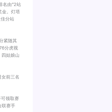
名由”2站
奖金。灯塔
最佳分站
8分紧随其
76分虎视
。四姑娘山
男女前三名
手可领取赛
金联赛手