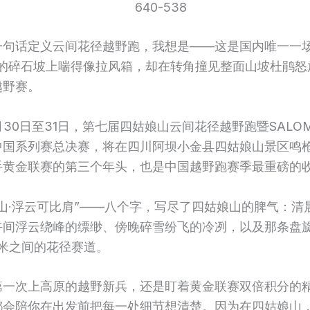
一句话定义云间花径越野跑，我想是——这是国内唯一一
0米的碎石坡上喘得像拉风箱，却在转角撞见整面山坡杜鹃怒
越野赛。
5月30日至31日，第七届四姑娘山云间花径越野跑暨SALO
中国系列赛总决赛，将在四川阿坝小金县四姑娘山景区鸣
手黄金联赛的第三个年头，也是中国越野跑赛季最重磅的
山·浮云可比肩”——八个字，写尽了四姑娘山的脾气：清
午间浮云绕峰的缥缈、傍晚碎雪纷飞的冷冽，以及那条盘旋
3米之间的花径赛道。
第一次上高原的越野新兵，还是盯着黄金联赛双倍积分的
都会陪你在出发前把每一处细节想清楚。因为在四姑娘山