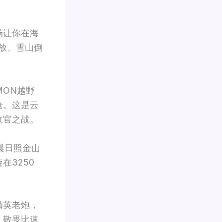
场让你在海
放、雪山倒
MON越野
枪。这是云
收官之战。
晨日照金山
在3250
精英老炮，
，敬畏比速