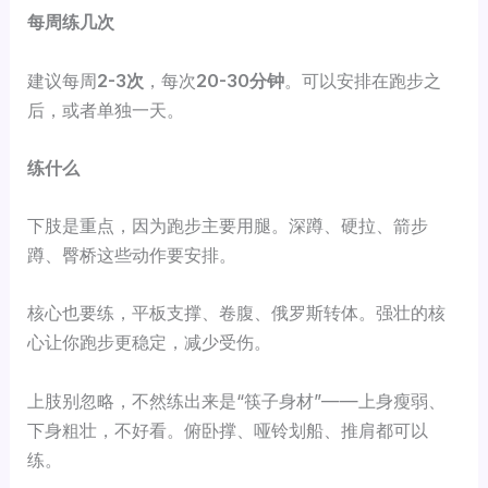
每周练几次
建议每周
2-3次
，每次
20-30分钟
。可以安排在跑步之
后，或者单独一天。
练什么
下肢是重点，因为跑步主要用腿。深蹲、硬拉、箭步
蹲、臀桥这些动作要安排。
核心也要练，平板支撑、卷腹、俄罗斯转体。强壮的核
心让你跑步更稳定，减少受伤。
上肢别忽略，不然练出来是“筷子身材”——上身瘦弱、
下身粗壮，不好看。俯卧撑、哑铃划船、推肩都可以
练。