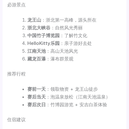
必游景点
龙王山
：浙北第一高峰，源头所在
浙北大峡谷
：自然风光秀丽
中国竹子博览园
：了解竹文化
HelloKitty
乐园
：亲子游好去处
江南天池
：高山天池风光
藏龙百瀑
：瀑布群景观
推荐行程
赛前一天
：领取物资 + 龙王山徒步
赛后当天
：泡温泉放松（江南天池温泉）
赛后次日
：竹博园游览 + 安吉白茶体验
住宿建议