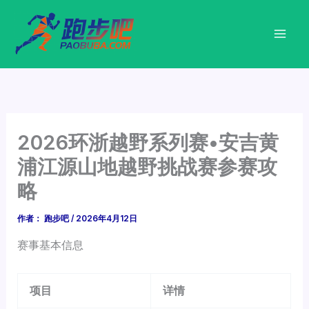
跳
至
内
容
2026环浙越野系列赛•安吉黄
浦江源山地越野挑战赛参赛攻
略
作者：
跑步吧
/
2026年4月12日
赛事基本信息
项目
详情