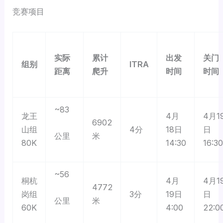
竞赛项目
实际
累计
出发
关门
组别
ITRA
距离
爬升
时间
时间
~83
龙王
4月
4月1
6902
山组
4分
18日
日
米
公里
80K
14:30
16:30
~56
桐杭
4月
4月1
4772
岗组
3分
19日
日
米
公里
60K
4:00
22:0