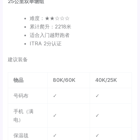
25
公里双举塘组
难度：★★☆☆☆
累计爬升：2218米
适合入门越野跑者
ITRA 2分认证
建议装备
物品
80K/60K
40K/25K
号码布
✓
✓
手机（满
✓
✓
电）
保温毯
✓
✓