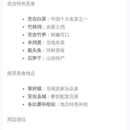
安吉特色美食
安吉白茶
：中国十大名茶之一
竹林鸡
：农家土鸡
安吉竹笋
：鲜嫩可口
本鸡煲
：当地名菜
船头鱼
：河鲜美味
石笋干
：山珍特产
推荐美食地点
章村镇
：当地农家乐众多
安吉县城
：餐饮配套完善
各比赛补给站
：地方特色补给
周边游玩