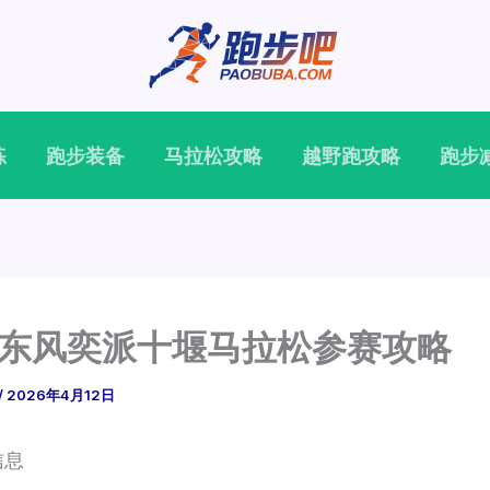
练
跑步装备
马拉松攻略
越野跑攻略
跑步
26东风奕派十堰马拉松参赛攻略
/
2026年4月12日
信息