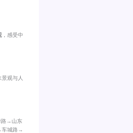
观
，感受中
水景观与人
华路→山东
→车城路→