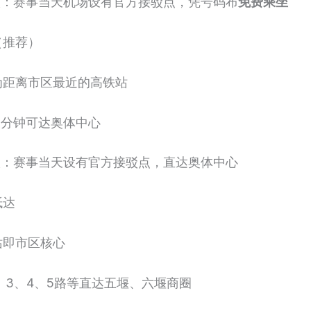
驳：赛事当天机场设有官方接驳点，凭号码布
免费乘坐
（推荐）
为距离市区最近的高铁站
15分钟可达奥体中心
驳：赛事当天设有官方接驳点，直达奥体中心
抵达
站即市区核心
1、3、4、5路等直达五堰、六堰商圈