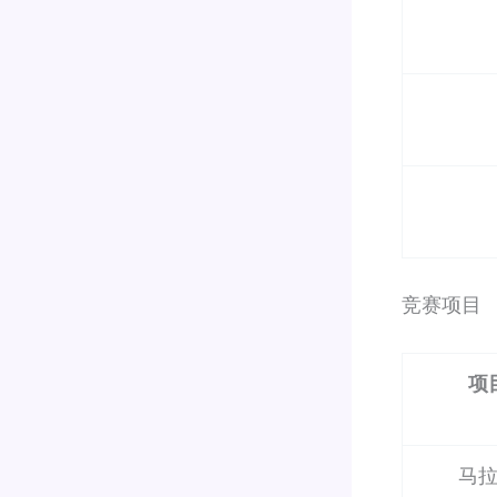
竞赛项目
项
马