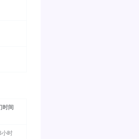
门时间
6小时