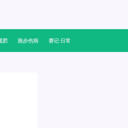
减肥
跑步伤病
赛记·日常