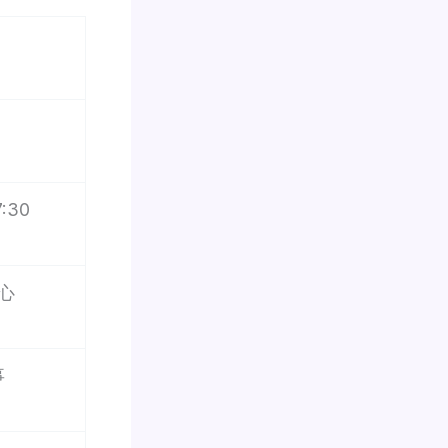
:30
心
事