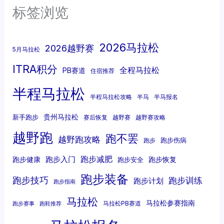
标签浏览
2026马拉松
2026越野赛
5月马拉松
ITRA积分
全程马拉松
PB赛道
住宿推荐
半程马拉松
半程马拉松攻略
半马
半马报名
贵州马拉松
新手跑步
赛后恢复
越野赛
越野赛攻略
越野跑
跑不罢
越野跑攻略
跑步伤病
跑步
跑步减肥
跑步入门
跑步健康
跑步恢复
跑步安全
跑步装备
跑步技巧
跑步训练
跑步计划
跑步指南
马拉松
马拉松参赛指南
马拉松PB赛道
跑步赛事
跑鞋推荐