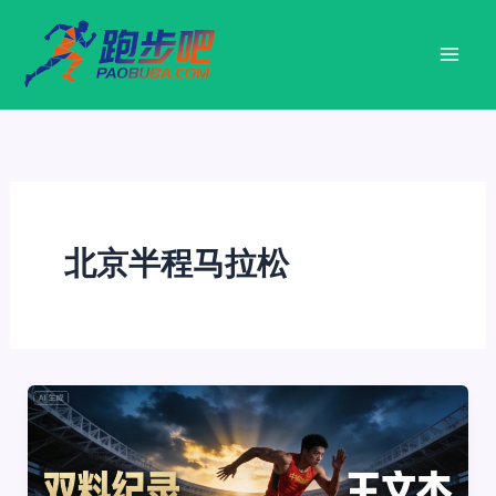
跳
至
内
容
北京半程马拉松