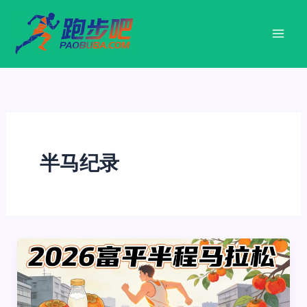
跳
至
内
容
半马纪录