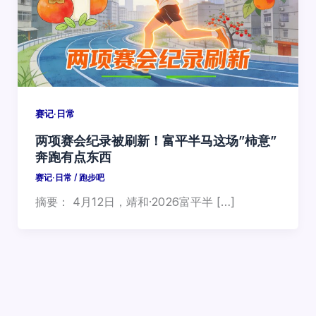
赛记·日常
两项赛会纪录被刷新！富平半马这场”柿意”
奔跑有点东西
赛记·日常
/
跑步吧
摘要： 4月12日，靖和·2026富平半 […]