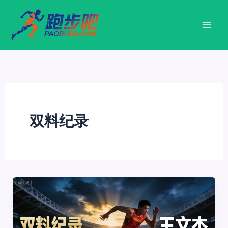
跳
至
内
容
双料纪录