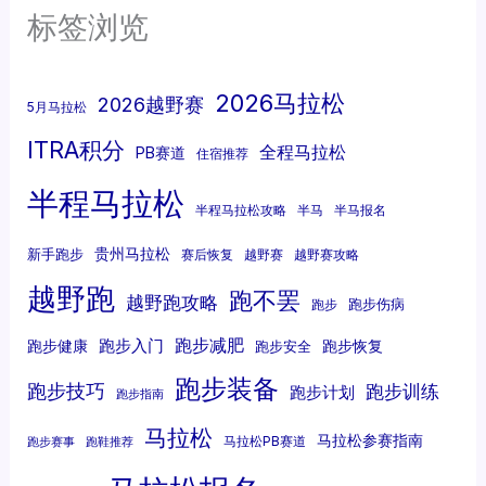
标签浏览
2026马拉松
2026越野赛
5月马拉松
ITRA积分
全程马拉松
PB赛道
住宿推荐
半程马拉松
半程马拉松攻略
半马
半马报名
贵州马拉松
新手跑步
赛后恢复
越野赛
越野赛攻略
越野跑
跑不罢
越野跑攻略
跑步伤病
跑步
跑步减肥
跑步入门
跑步健康
跑步恢复
跑步安全
跑步装备
跑步技巧
跑步训练
跑步计划
跑步指南
马拉松
马拉松参赛指南
马拉松PB赛道
跑步赛事
跑鞋推荐