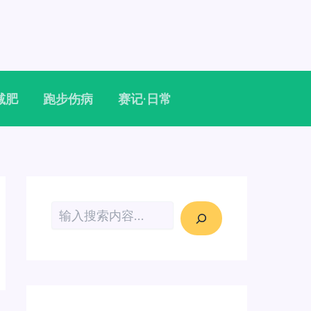
减肥
跑步伤病
赛记·日常
搜索