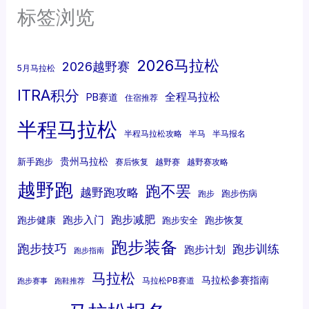
标签浏览
2026马拉松
2026越野赛
5月马拉松
ITRA积分
全程马拉松
PB赛道
住宿推荐
半程马拉松
半程马拉松攻略
半马
半马报名
贵州马拉松
新手跑步
赛后恢复
越野赛
越野赛攻略
越野跑
跑不罢
越野跑攻略
跑步伤病
跑步
跑步减肥
跑步入门
跑步健康
跑步恢复
跑步安全
跑步装备
跑步技巧
跑步训练
跑步计划
跑步指南
马拉松
马拉松参赛指南
马拉松PB赛道
跑步赛事
跑鞋推荐