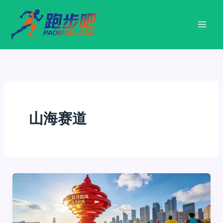
跳
至
内
容
山海赛道