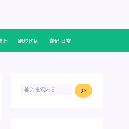
减肥
跑步伤病
赛记·日常
搜索