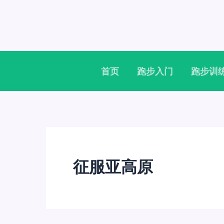
跳
至
内
容
首页
跑步入门
跑步训
征服亚高原