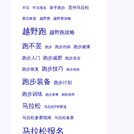
贵州马拉松
新手跑步
半马
半马报名
赛后恢复
越野赛
越野赛攻略
越野跑
越野跑攻略
跑不罢
跑步健康
跑步伤病
跑步
跑步减肥
跑步入门
跑步安全
跑步技巧
跑步恢复
跑步指南
跑步装备
跑步计划
跑步训练
跑步赛事
跑鞋推荐
马拉松
马拉松PB赛道
马拉松参赛指南
马拉松备赛
马拉松报名