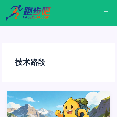
跳
至
内
容
技术路段