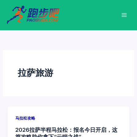
跳
至
内
容
拉萨旅游
马拉松攻略
2026拉萨半程马拉松：报名今日开启，这
篇攻略助你拿下“云端之战”