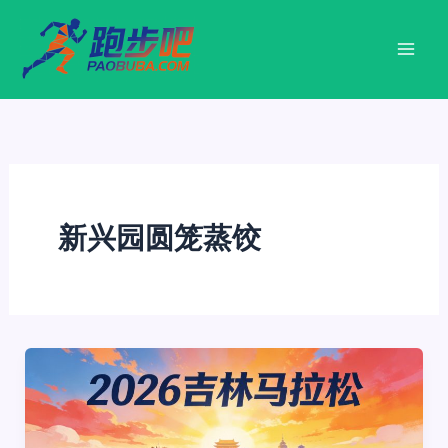
跳
至
内
容
新兴园圆笼蒸饺