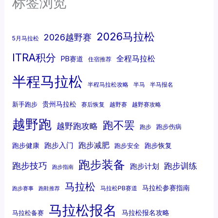
标签浏览
2026马拉松
2026越野赛
5月马拉松
ITRA积分
全程马拉松
PB赛道
住宿推荐
半程马拉松
半程马拉松攻略
半马
半马报名
贵州马拉松
新手跑步
赛后恢复
越野赛
越野赛攻略
越野跑
跑不罢
越野跑攻略
跑步伤病
跑步
跑步减肥
跑步入门
跑步健康
跑步恢复
跑步安全
跑步装备
跑步技巧
跑步训练
跑步计划
跑步指南
马拉松
马拉松参赛指南
马拉松PB赛道
跑步赛事
跑鞋推荐
马拉松报名
马拉松报名攻略
马拉松备赛