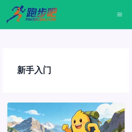
跳
至
内
容
新手入门