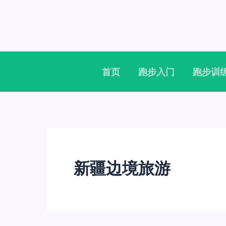
跳
至
内
容
首页
跑步入门
跑步训
新疆边境旅游