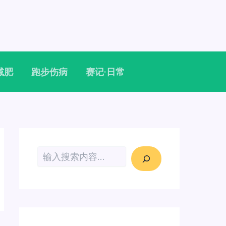
减肥
跑步伤病
赛记·日常
搜索