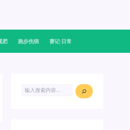
减肥
跑步伤病
赛记·日常
搜索