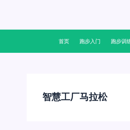
跳
至
内
容
首页
跑步入门
跑步训
智慧工厂马拉松