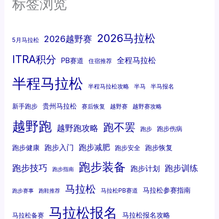
标签浏览
2026马拉松
2026越野赛
5月马拉松
ITRA积分
全程马拉松
PB赛道
住宿推荐
半程马拉松
半程马拉松攻略
半马
半马报名
贵州马拉松
新手跑步
赛后恢复
越野赛
越野赛攻略
越野跑
跑不罢
越野跑攻略
跑步伤病
跑步
跑步减肥
跑步入门
跑步健康
跑步恢复
跑步安全
跑步装备
跑步技巧
跑步训练
跑步计划
跑步指南
马拉松
马拉松参赛指南
马拉松PB赛道
跑步赛事
跑鞋推荐
马拉松报名
马拉松报名攻略
马拉松备赛