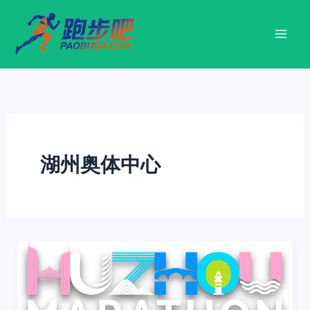
跳
至
内
容
湖州奥体中心