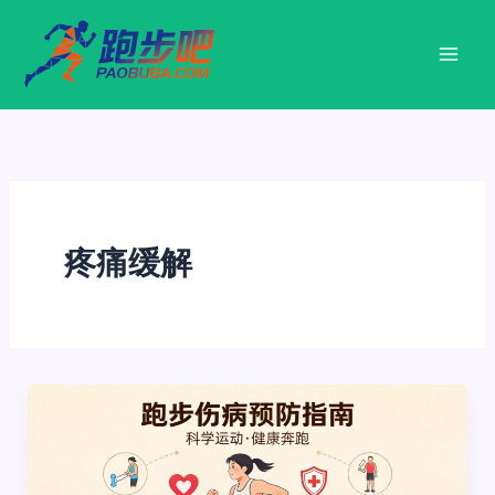
跳
至
内
容
疼痛缓解