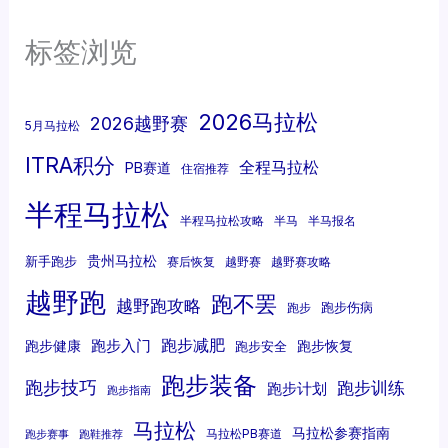
标签浏览
2026马拉松
2026越野赛
5月马拉松
ITRA积分
全程马拉松
PB赛道
住宿推荐
半程马拉松
半程马拉松攻略
半马
半马报名
贵州马拉松
新手跑步
赛后恢复
越野赛
越野赛攻略
越野跑
跑不罢
越野跑攻略
跑步伤病
跑步
跑步减肥
跑步入门
跑步健康
跑步恢复
跑步安全
跑步装备
跑步技巧
跑步训练
跑步计划
跑步指南
马拉松
马拉松参赛指南
马拉松PB赛道
跑步赛事
跑鞋推荐