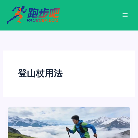
跳
至
内
容
登山杖用法