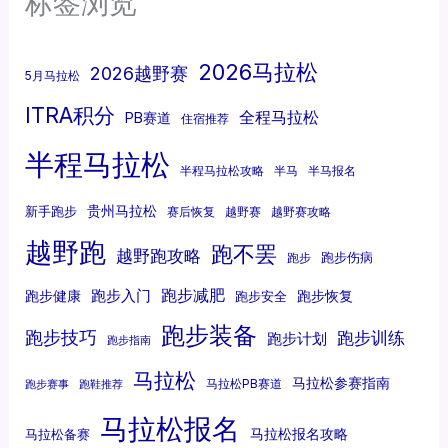
标签浏览
2026马拉松
2026越野赛
5月马拉松
ITRA积分
全程马拉松
PB赛道
住宿推荐
半程马拉松
半程马拉松攻略
半马
半马报名
贵州马拉松
新手跑步
赛后恢复
越野赛
越野赛攻略
越野跑
跑不罢
越野跑攻略
跑步伤病
跑步
跑步减肥
跑步入门
跑步健康
跑步恢复
跑步安全
跑步装备
跑步技巧
跑步训练
跑步计划
跑步指南
马拉松
马拉松参赛指南
马拉松PB赛道
跑步赛事
跑鞋推荐
马拉松报名
马拉松报名攻略
马拉松备赛