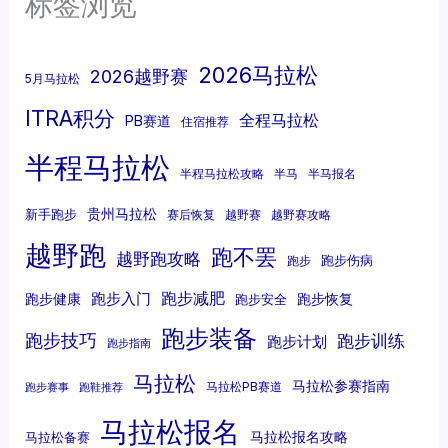
标签浏览
2026马拉松
2026越野赛
5月马拉松
ITRA积分
全程马拉松
PB赛道
住宿推荐
半程马拉松
半程马拉松攻略
半马
半马报名
贵州马拉松
新手跑步
赛后恢复
越野赛
越野赛攻略
越野跑
跑不罢
越野跑攻略
跑步伤病
跑步
跑步减肥
跑步入门
跑步健康
跑步恢复
跑步安全
跑步装备
跑步技巧
跑步训练
跑步计划
跑步指南
马拉松
马拉松参赛指南
马拉松PB赛道
跑步赛事
跑鞋推荐
马拉松报名
马拉松报名攻略
马拉松备赛