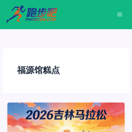
跳
至
内
容
福源馆糕点