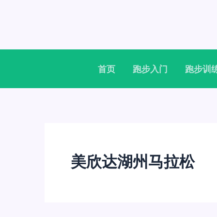
跳
至
内
容
首页
跑步入门
跑步训
美欣达湖州马拉松