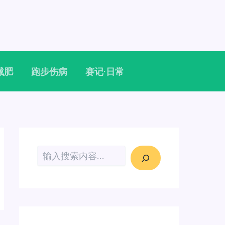
减肥
跑步伤病
赛记·日常
搜索