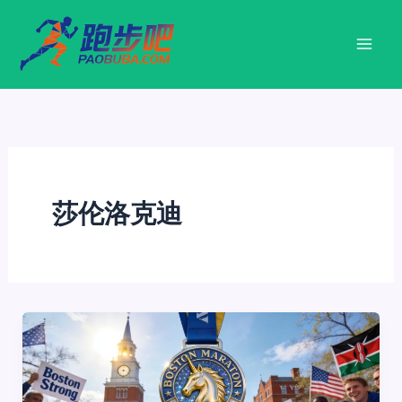
跳
至
内
容
莎伦洛克迪