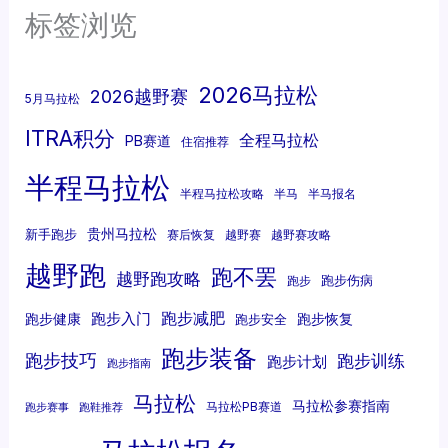
标签浏览
2026马拉松
2026越野赛
5月马拉松
ITRA积分
全程马拉松
PB赛道
住宿推荐
半程马拉松
半程马拉松攻略
半马
半马报名
贵州马拉松
新手跑步
赛后恢复
越野赛
越野赛攻略
越野跑
跑不罢
越野跑攻略
跑步伤病
跑步
跑步减肥
跑步入门
跑步健康
跑步恢复
跑步安全
跑步装备
跑步技巧
跑步训练
跑步计划
跑步指南
马拉松
马拉松参赛指南
马拉松PB赛道
跑步赛事
跑鞋推荐