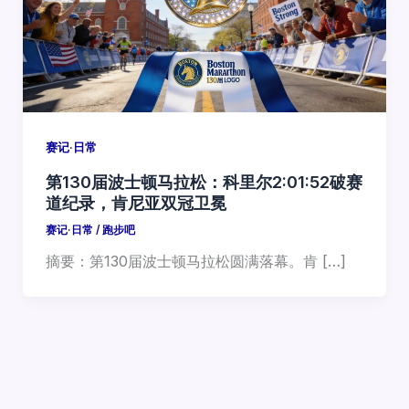
赛记·日常
第130届波士顿马拉松：科里尔2:01:52破赛
道纪录，肯尼亚双冠卫冕
赛记·日常
/
跑步吧
摘要：第130届波士顿马拉松圆满落幕。肯 […]