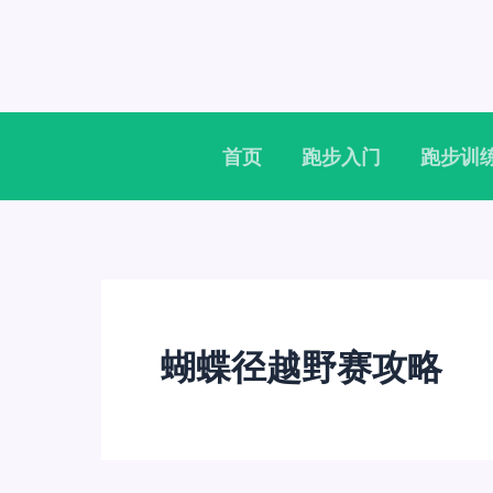
跳
至
内
容
首页
跑步入门
跑步训
蝴蝶径越野赛攻略