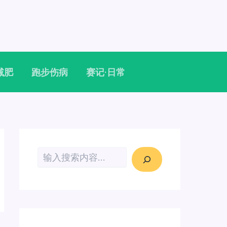
减肥
跑步伤病
赛记·日常
搜索