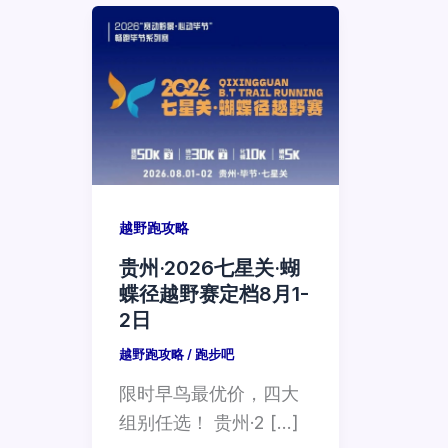
越野跑攻略
贵州·2026七星关·蝴
蝶径越野赛定档8月1-
2日
越野跑攻略
/
跑步吧
限时早鸟最优价，四大
组别任选！ 贵州·2 […]