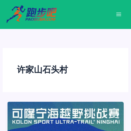
跳
至
内
容
许家山石头村