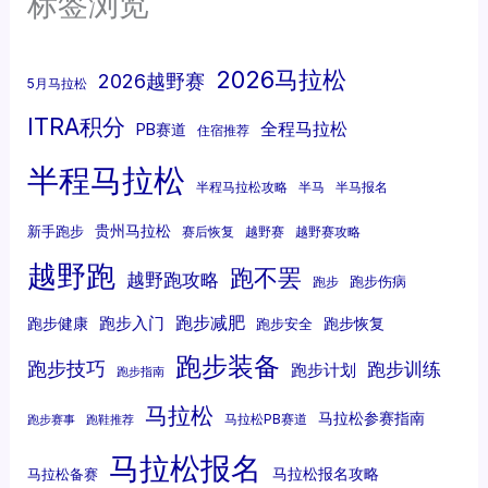
标签浏览
2026马拉松
2026越野赛
5月马拉松
ITRA积分
全程马拉松
PB赛道
住宿推荐
半程马拉松
半程马拉松攻略
半马
半马报名
贵州马拉松
新手跑步
赛后恢复
越野赛
越野赛攻略
越野跑
跑不罢
越野跑攻略
跑步伤病
跑步
跑步减肥
跑步入门
跑步健康
跑步恢复
跑步安全
跑步装备
跑步技巧
跑步训练
跑步计划
跑步指南
马拉松
马拉松参赛指南
马拉松PB赛道
跑步赛事
跑鞋推荐
马拉松报名
马拉松报名攻略
马拉松备赛