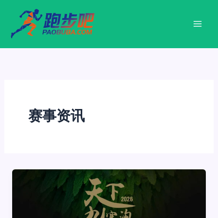
跳
至
内
容
赛事资讯