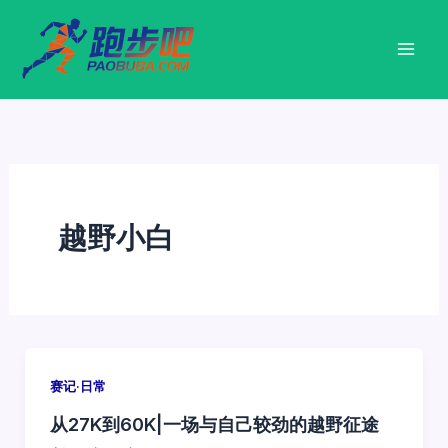
跳
至
内
容
越野小白
赛记·日常
从27K到60K|一场与自己较劲的越野征途