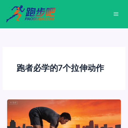
跳
至
内
容
跑者必学的7个拉伸动作