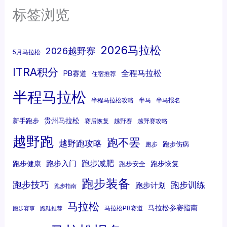
标签浏览
2026马拉松
2026越野赛
5月马拉松
ITRA积分
全程马拉松
PB赛道
住宿推荐
半程马拉松
半程马拉松攻略
半马
半马报名
贵州马拉松
新手跑步
赛后恢复
越野赛
越野赛攻略
越野跑
跑不罢
越野跑攻略
跑步伤病
跑步
跑步减肥
跑步入门
跑步健康
跑步恢复
跑步安全
跑步装备
跑步技巧
跑步训练
跑步计划
跑步指南
马拉松
马拉松参赛指南
马拉松PB赛道
跑步赛事
跑鞋推荐