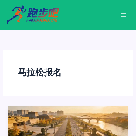
跳
至
内
容
马拉松报名