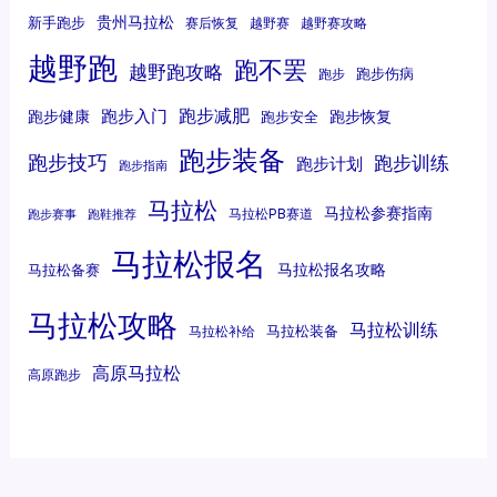
贵州马拉松
新手跑步
赛后恢复
越野赛
越野赛攻略
越野跑
跑不罢
越野跑攻略
跑步伤病
跑步
跑步减肥
跑步入门
跑步健康
跑步恢复
跑步安全
跑步装备
跑步技巧
跑步训练
跑步计划
跑步指南
马拉松
马拉松参赛指南
马拉松PB赛道
跑步赛事
跑鞋推荐
马拉松报名
马拉松报名攻略
马拉松备赛
马拉松攻略
马拉松训练
马拉松装备
马拉松补给
高原马拉松
高原跑步