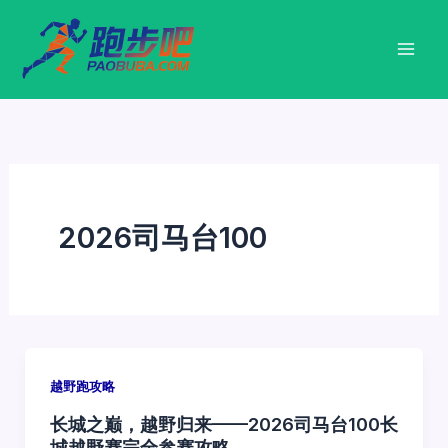
跳
至
内
容
2026司马台100
越野跑攻略
长城之巅，越野归来——2026司马台100长
城越野赛完全参赛攻略