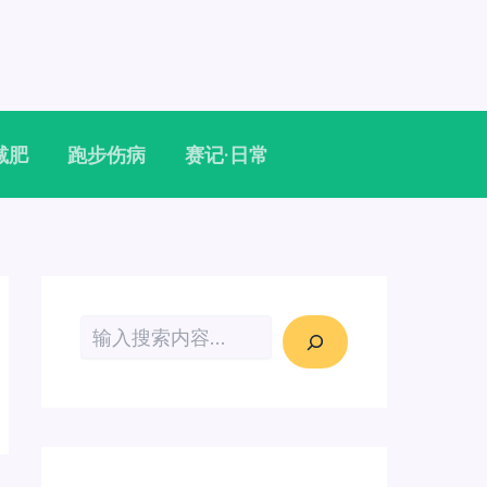
减肥
跑步伤病
赛记·日常
搜索