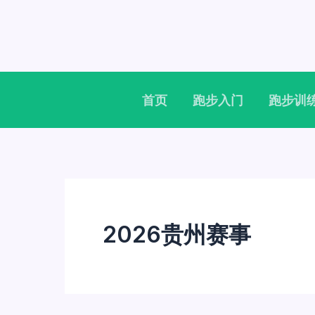
跳
至
内
容
首页
跑步入门
跑步训
2026贵州赛事