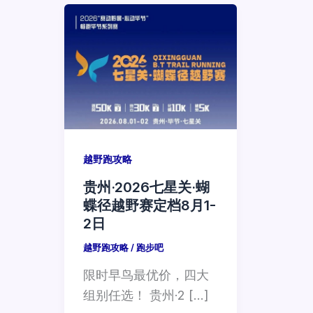
越野跑攻略
贵州·2026七星关·蝴
蝶径越野赛定档8月1-
2日
越野跑攻略
/
跑步吧
限时早鸟最优价，四大
组别任选！ 贵州·2 […]