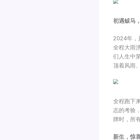
初遇鲅马
2024
全程大雨
们人生中
顶着风雨
全程跑下
志的考验
牌时，所
新生，惊