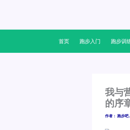
跳
至
内
容
首页
跑步入门
跑步训
我与
的序
作者：
跑步吧