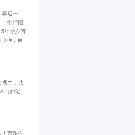
。赛后一
中，悄悄陪
5年除夕万
力顽强，像
次携手，共
风雨的记
着大雨跑完