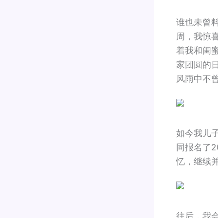
谁也未曾
周，我惊
着我和闺
家团圆的
风雨中不
如今我儿
同报名了2
忆，继续
往后，我