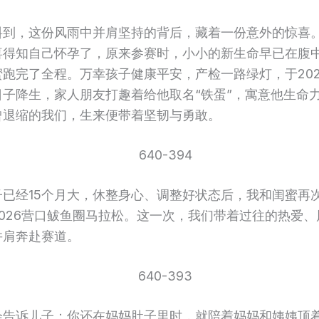
料到，这份风雨中并肩坚持的背后，藏着一份意外的惊喜
喜得知自己怀孕了，原来参赛时，小小的新生命早已在腹
蜜跑完了全程。万幸孩子健康平安，产检一路绿灯，于202
日子降生，家人朋友打趣着给他取名“铁蛋”，寓意他生命
曾退缩的我们，生来便带着坚韧与勇敢。
子已经15个月大，休整身心、调整好状态后，我和闺蜜再
026营口鲅鱼圈马拉松。这一次，我们带着过往的热爱、
并肩奔赴赛道。
会告诉儿子：你还在妈妈肚子里时，就陪着妈妈和姨姨顶