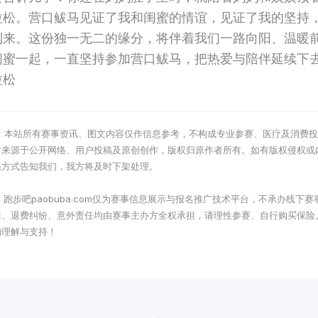
拉松。营口鲅马见证了我和闺蜜的情谊，见证了我的坚持
到来。这份独一无二的缘分，将伴着我们一路向阳、温暖
闺蜜一起，一直坚持参加营口鲅马，把热爱与陪伴延续下
拉松
示：本站所有赛事资讯、图文内容仅作信息参考，不构成专业参赛、医疗及消费
片来源于公开网络、用户投稿及原创创作，版权归原作者所有。如有版权侵权或
系方式告知我们，我方将及时下架处理。
责：跑步吧paobuba.com仅为赛事信息展示与报名推广技术平台，不承办线下
障、退费纠纷、意外责任均由赛事主办方全权承担，请理性参赛、自行购买保险
的理解与支持！