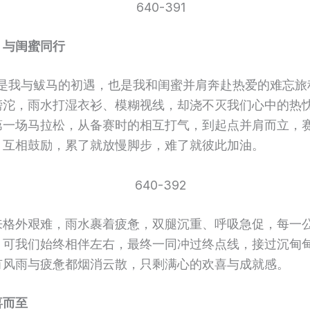
，与闺蜜同行
年，是我与鲅马的初遇，也是我和闺蜜并肩奔赴热爱的难忘旅
滂沱，雨水打湿衣衫、模糊视线，却浇不灭我们心中的热
第一场马拉松，从备赛时的相互打气，到起点并肩而立，
、互相鼓励，累了就放慢脚步，难了就彼此加油。
来格外艰难，雨水裹着疲惫，双腿沉重、呼吸急促，每一
，可我们始终相伴左右，最终一同冲过终点线，接过沉甸
有风雨与疲惫都烟消云散，只剩满心的欢喜与成就感。
喜而至