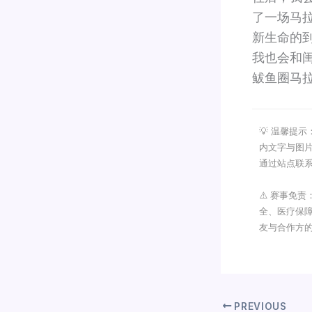
了一场马
新生命的
我也会和
鲅鱼圈马
💡 温馨提
内文字与图
通过站点联
⚠️ 赛事免
全、医疗保
友与合作方
PREVIOUS