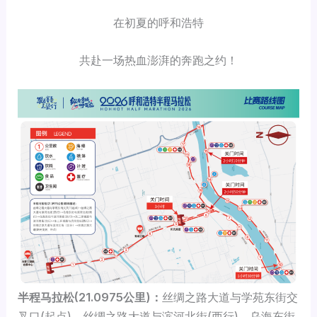
在初夏的呼和浩特
共赴一场热血澎湃的奔跑之约！
半程马拉松(21.0975公里)：
丝绸之路大道
与学苑东街交
叉口(起点)→丝绸之路大道与滨河北街(西行)→乌海东街