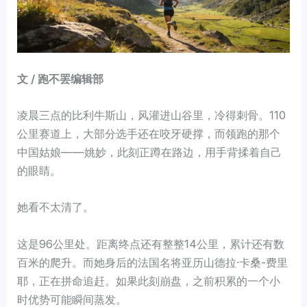
文 / 跑不罢编辑部
凌晨三点的比利牛斯山，风灌进山谷里，冷得刺骨。110
公里赛道上，大部分选手还在咬牙硬撑，而领跑的那个
中国姑娘——姚妙，此刻正蹲在路边，用手背揉着自己
的眼睛。
她看不太清了。
这是96公里处。距离终点还有整整14公里，累计还有数
百米的爬升。而她身后的法国名将亚历山德拉·卡桑-费里
耶，正在拼命追赶。如果此刻崩盘，之前积累的一个小
时优势可能瞬间蒸发。