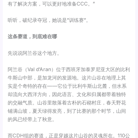
有了解决方案，可以更好地准备CCC。”
听听，破纪录夺冠，她说是”训练赛”。
这条赛道，到底难在哪
先说说阿兰谷这个地方。
阿兰谷（Val d’Aran）位于西班牙加泰罗尼亚大区的比利
牛斯山中部，是加龙河的发源地。这片山谷在地理上其
实是个奇特的存在——它位于比利牛斯山北麓，但水系
却流向大西洋方向，因此语言、文化和归属都带着独特
的交融气质。山谷里散落着古朴的石砌村庄，春天野花
铺满山坡，夏天绿得发亮，到了比赛的那个时节，山间
的风已经带上了秋意。
而CDH组的赛道，正是穿越这片山谷的灵魂所在。110公