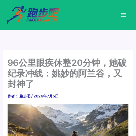
跳
至
内
容
96公里眼疾休整20分钟，她破
纪录冲线：姚妙的阿兰谷，又
封神了
作者：
跑步吧
/
2026年7月5日