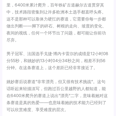
里，6400米累计爬升，百年铁矿古道赫尔古道贯穿其
中，技术路段密集到让许多欧洲本土选手都直呼头疼。
这不是那种可以靠体力硬扛的赛道，它需要你每一步都
做出判断——脚下的碎石、树根的走向、坡度的变化、
夜间的视线，任何一个环节出了问题，都可能让你前功
尽弃。
男子冠军、法国选手戈捷·博内卡雷尔的成绩是12小时08
分55秒，和姚妙的13小时04分34秒之间，相差不到56
分钟。在这条赛道上，这个差距已经非常接近了。
姚妙赛后说赛道”非常漂亮，但又很有技术挑战”。这句
话听起来轻描淡写，但跑过百公里越野的人都知道，能
在6400米爬升的赛道上说出”漂亮”二字，意味着她对这
条赛道是真的热爱——也意味着她的技术能力已经到了
可以欣赏难度、享受难度的层次。