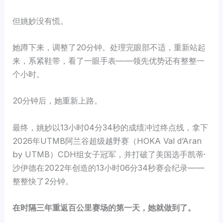
但姚妙没有慌。
她蹲下来，调整了20分钟。处理完眼部不适，重新站起
来，系紧鞋带，看了一眼手表——领先优势还有整整一
个小时。
20分钟后，她重新上路。
最终，姚妙以13小时04分34秒的成绩冲过终点线，拿下
2026年UTMB阿兰谷超级越野赛（HOKA Val d’Aran
by UTMB）CDH组女子冠军，并打破了美国选手凯蒂·
沙伊德在2022年创造的13小时06分34秒赛会纪录——
整整快了2分钟。
在时隔三年重返百公里赛场的第一天，她就做到了。