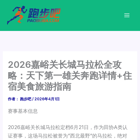
跳
至
内
容
2026嘉峪关长城马拉松全攻
略：天下第一雄关奔跑详情+住
宿美食旅游指南
作者：
跑步吧
/
2026年4月1日
赛事基本信息
2026嘉峪关长城马拉松定档6月21日，作为田协A类认
证赛事，这场马拉松被誉为”西北最野”的马拉松，绝对