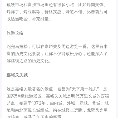
镜铁市场和富强市场里还有很多小吃，比如烤肉夹馍、
烤洋芋、烤豆腐等，价格实惠，味道不错。比赛前后可
以适当吃些，补充能量。
旅游攻略
跑完马拉松，可以在嘉峪关及周边游览一番。这里有丰
富的历史文化景观，让你不仅能放松身心，还能深入了
解丝绸之路的历史文化。
嘉峪关关城
这是嘉峪关最著名的景点，被誉为”天下第一雄关”，是
国家5A级旅游景区。嘉峪关关城是明代万里长城的西端
起点，始建于1372年，由内城、外城、罗城、瓮城、城
壕和南北两翼长城组成。站在城楼上远眺，戈壁风光尽
收眼底，感受千年历史的厚重。