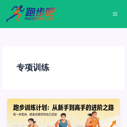
跳
至
内
容
专项训练