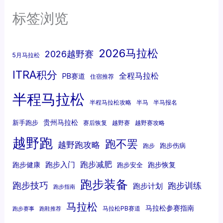
标签浏览
2026马拉松
2026越野赛
5月马拉松
ITRA积分
全程马拉松
PB赛道
住宿推荐
半程马拉松
半程马拉松攻略
半马
半马报名
贵州马拉松
新手跑步
赛后恢复
越野赛
越野赛攻略
越野跑
跑不罢
越野跑攻略
跑步伤病
跑步
跑步减肥
跑步入门
跑步健康
跑步恢复
跑步安全
跑步装备
跑步技巧
跑步训练
跑步计划
跑步指南
马拉松
马拉松参赛指南
马拉松PB赛道
跑步赛事
跑鞋推荐