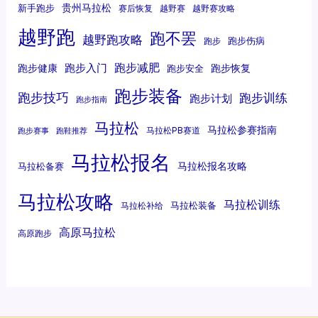
贵州马拉松
新手跑步
赛后恢复
越野赛
越野赛攻略
越野跑
跑不罢
越野跑攻略
跑步伤病
跑步
跑步减肥
跑步入门
跑步健康
跑步恢复
跑步安全
跑步装备
跑步技巧
跑步训练
跑步计划
跑步指南
马拉松
马拉松参赛指南
马拉松PB赛道
跑步赛事
跑鞋推荐
马拉松报名
马拉松报名攻略
马拉松备赛
马拉松攻略
马拉松训练
马拉松装备
马拉松补给
高原马拉松
高原跑步