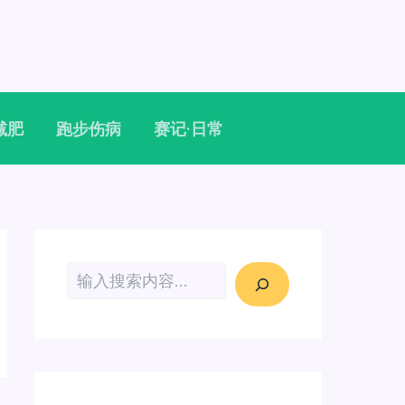
减肥
跑步伤病
赛记·日常
搜索