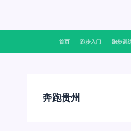
跳
至
内
容
首页
跑步入门
跑步训
奔跑贵州