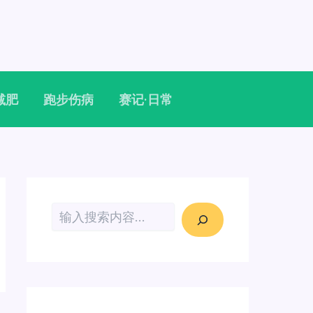
减肥
跑步伤病
赛记·日常
搜索