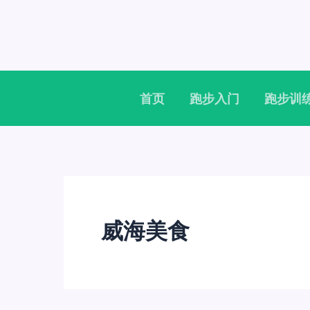
跳
至
内
容
首页
跑步入门
跑步训
威海美食