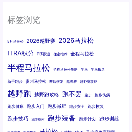
标签浏览
2026马拉松
2026越野赛
5月马拉松
ITRA积分
全程马拉松
PB赛道
住宿推荐
半程马拉松
半程马拉松攻略
半马
半马报名
贵州马拉松
新手跑步
赛后恢复
越野赛
越野赛攻略
越野跑
跑不罢
越野跑攻略
跑步伤病
跑步
跑步减肥
跑步入门
跑步健康
跑步恢复
跑步安全
跑步装备
跑步技巧
跑步训练
跑步计划
跑步指南
马拉松
马拉松参赛指南