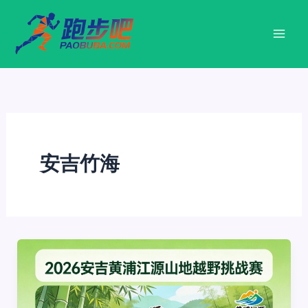
跳
至
内
容
安吉竹海