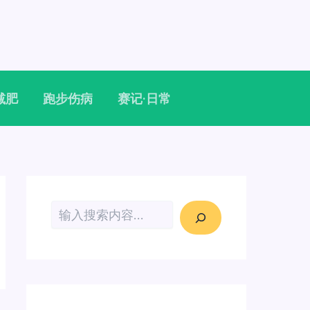
减肥
跑步伤病
赛记·日常
搜索