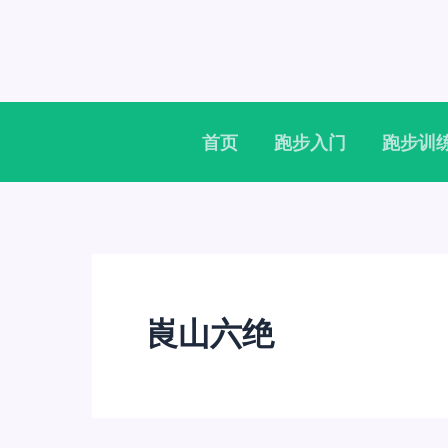
跳
至
内
容
首页
跑步入门
跑步训
崀山六绝