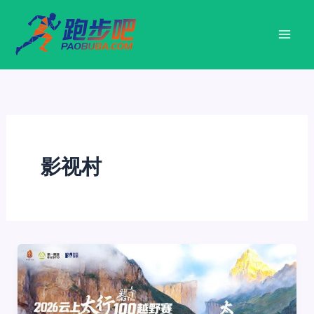
跳
至
内
容
影视村