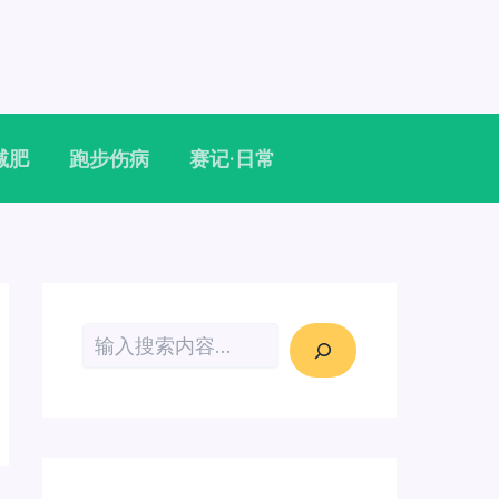
减肥
跑步伤病
赛记·日常
搜索