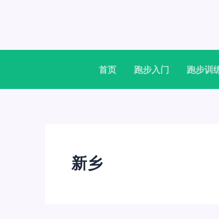
跳
至
内
容
首页
跑步入门
跑步训
新乡